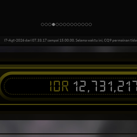
-2026 dari 07.33.17 sampai 15.00.00. Selama waktu ini, CQ9 permainan tidak akan 
IDR
12,731,21