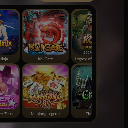
Ninja
Koi Gate
Legacy of Kong Maxways
er Zeus
Mahjong Legend
The Crypt