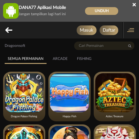
×
DANA77 Aplikasi Mobile
UNDUH
Jangan tampilkan lagi hari ini
Masuk
Daftar
Dragoonsoft
SEMUA PERMAINAN
ARCADE
FISHING
Dragon Palace Fishing
Happy Fish
Aztec Treasure