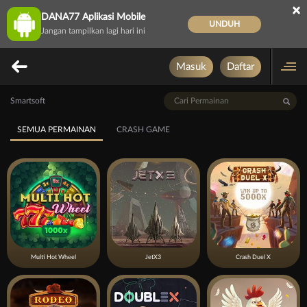
×
DANA77 Aplikasi Mobile
UNDUH
Jangan tampilkan lagi hari ini
Masuk
Daftar
Smartsoft
SEMUA PERMAINAN
CRASH GAME
Multi Hot Wheel
JetX3
Crash Duel X