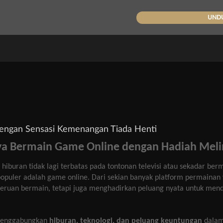
UND
ngan Sensasi Kemenangan Tiada Henti
ya
Bermain
Game Online
dengan
Hadiah
Mel
,
hiburan
tidak
lagi
terbatas
pada
tontonan
televisi
atau
sekadar
berm
populer
adalah
game online. Dari
sekian
banyak
platform
permainan
seruan
bermain
,
tetapi
juga
menghadirkan
peluang
nyata
untuk
mend
enggabungkan
hiburan
,
teknologi
, dan
peluang
keuntungan
dala