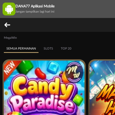
DANA77 Aplikasi Mobile
Jangan tampilkan lagi hari ini
MegaWin
SEMUA PERMAINAN
SLOTS
TOP 20