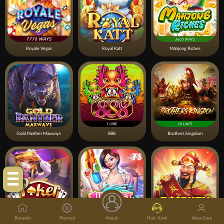
Royale Vegas
Royal Katt
Mahjong Riches
Gold Panther Maxways
888
Brothers kingdom
Klik Disini!
Beranda
Promosi
Masuk
Hub. Kami
Akun Saya
Poker Ways
Wild Wet Win
Caishen